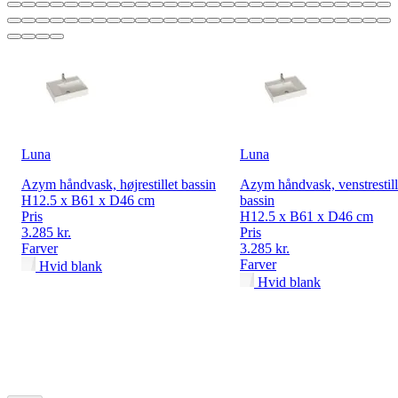
Luna
Luna
Azym håndvask, højrestillet bassin
Azym håndvask, venstrestill
H12.5 x B61 x D46 cm
bassin
Pris
H12.5 x B61 x D46 cm
3.285 kr.
Pris
Farver
3.285 kr.
Farver
Hvid blank
Hvid blank