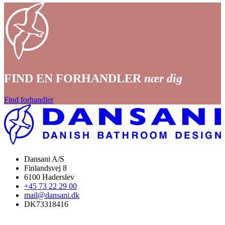
FIND EN FORHANDLER
nær dig
Find forhandler
Dansani A/S
Finlandsvej 8
6100 Haderslev
+45 73 22 29 00
mail@dansani.dk
DK73318416