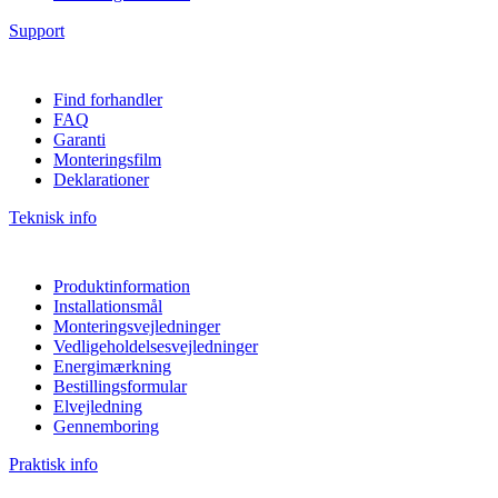
Support
Find forhandler
FAQ
Garanti
Monteringsfilm
Deklarationer
Teknisk info
Produktinformation
Installationsmål
Monteringsvejledninger
Vedligeholdelsesvejledninger
Energimærkning
Bestillingsformular
Elvejledning
Gennemboring
Praktisk info