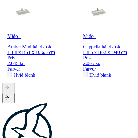
Mido+
Mido+
Amber Mini håndvask
Cappella håndvask
H1.8 x B61 x D36.5 cm
H8.5 x B62 x D40 cm
Pris
Pris
2.045 kr.
2.065 kr.
Farver
Farver
Hvid blank
Hvid blank