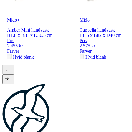
Mido+
Mido+
Amber Mini håndvask
Cappella håndvask
H1.8 x B81 x D36.5 cm
H8.5 x B82 x D40 cm
Pris
Pris
2.455 kr.
2.575 kr.
Farver
Farver
Hvid blank
Hvid blank