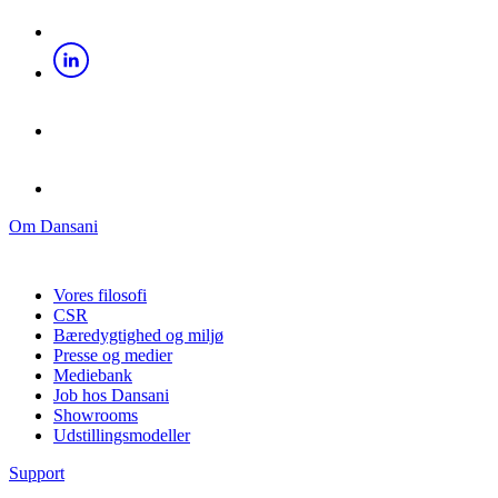
Om Dansani
Vores filosofi
CSR
Bæredygtighed og miljø
Presse og medier
Mediebank
Job hos Dansani
Showrooms
Udstillingsmodeller
Support