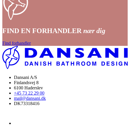
FIND EN FORHANDLER
nær dig
Find forhandler
Dansani A/S
Finlandsvej 8
6100 Haderslev
+45 73 22 29 00
mail@dansani.dk
DK73318416