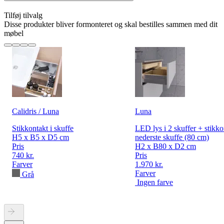
Tilføj tilvalg
Disse produkter bliver formonteret og skal bestilles sammen med dit
møbel
Calidris / Luna
Luna
Stikkontakt i skuffe
LED lys i 2 skuffer + stikko
H5 x B5 x D5 cm
nederste skuffe (80 cm)
Pris
H2 x B80 x D2 cm
740 kr.
Pris
Farver
1.970 kr.
Farver
Grå
Ingen farve