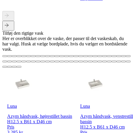
Tilføj den rigtige vask
Her er overblikket over de vaske, der passer til det vaskeskab, du
har valgt. Husk at vælge bordplade, hvis du vælger en bordstående
vask.
Luna
Luna
Azym håndvask, højrestillet bassin
Azym håndvask, venstrestill
H12.5 x B61 x D46 cm
bassin
Pris
H12.5 x B61 x D46 cm
3.285 kr.
Pris