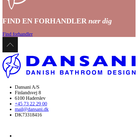
FIND EN FORHANDLER
nær dig
Find forhandler
Dansani A/S
Finlandsvej 8
6100 Haderslev
+45 73 22 29 00
mail@dansani.dk
DK73318416