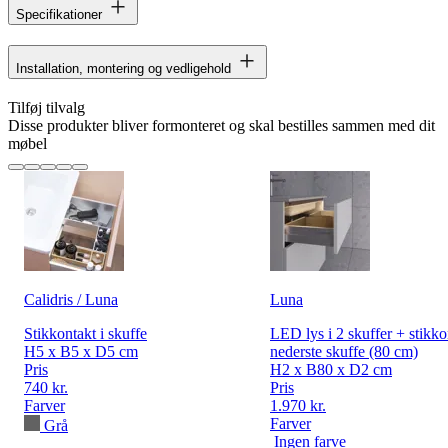
Specifikationer
Installation, montering og vedligehold
Tilføj tilvalg
Disse produkter bliver formonteret og skal bestilles sammen med dit
møbel
Calidris / Luna
Luna
Stikkontakt i skuffe
LED lys i 2 skuffer + stikko
H5 x B5 x D5 cm
nederste skuffe (80 cm)
Pris
H2 x B80 x D2 cm
740 kr.
Pris
Farver
1.970 kr.
Farver
Grå
Ingen farve