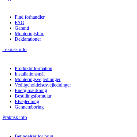
Find forhandler
FAQ
Garanti
Monteringsfilm
Deklarationer
Teknisk info
Produktinformation
Installationsmål
Monteringsvejledninger
Vedligeholdelsesvejledninger
Energimærkning
Bestillingsformular
Elvejledning
Gennemboring
Praktisk info
Betingelser for brug