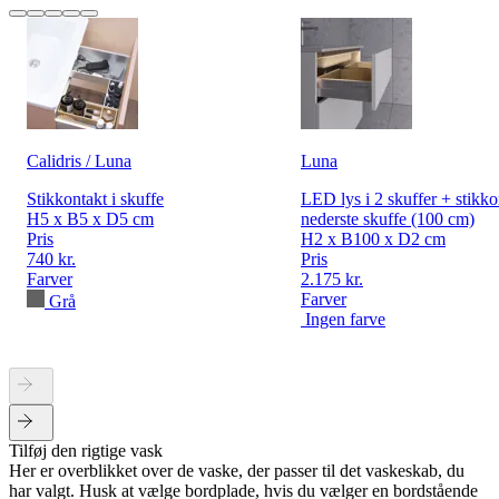
Calidris / Luna
Luna
Stikkontakt i skuffe
LED lys i 2 skuffer + stikko
H5 x B5 x D5 cm
nederste skuffe (100 cm)
Pris
H2 x B100 x D2 cm
740 kr.
Pris
Farver
2.175 kr.
Farver
Grå
Ingen farve
Tilføj den rigtige vask
Her er overblikket over de vaske, der passer til det vaskeskab, du
har valgt. Husk at vælge bordplade, hvis du vælger en bordstående