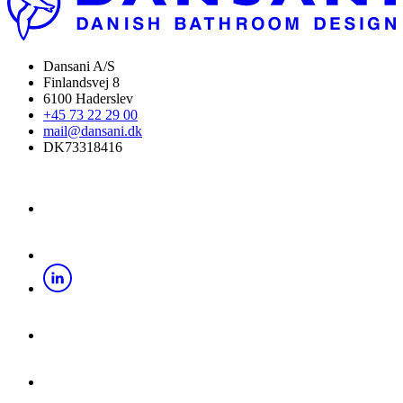
Dansani A/S
Finlandsvej 8
6100 Haderslev
+45 73 22 29 00
mail@dansani.dk
DK73318416