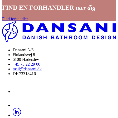
FIND EN FORHANDLER
nær dig
Find forhandler
Dansani A/S
Finlandsvej 8
6100 Haderslev
+45 73 22 29 00
mail@dansani.dk
DK73318416