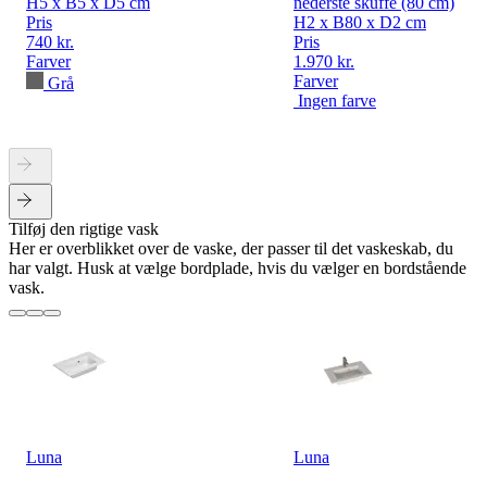
H5 x B5 x D5 cm
nederste skuffe (80 cm)
Pris
H2 x B80 x D2 cm
740 kr.
Pris
Farver
1.970 kr.
Farver
Grå
Ingen farve
Tilføj den rigtige vask
Her er overblikket over de vaske, der passer til det vaskeskab, du
har valgt. Husk at vælge bordplade, hvis du vælger en bordstående
vask.
Luna
Luna