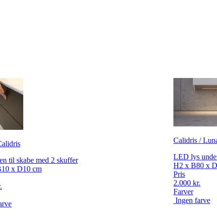
Calidris / Lun
alidris
LED lys under
n til skabe med 2 skuffer
H2 x B80 x 
B10 x D10 cm
Pris
2.000 kr.
.
Farver
Ingen farve
arve