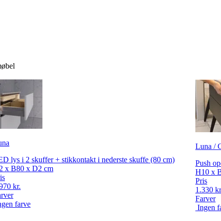
møbel
una
Luna / C
D lys i 2 skuffer + stikkontakt i nederste skuffe (80 cm)
Push ope
2 x B80 x D2 cm
H10 x 
is
Pris
970 kr.
1.330 kr
rver
Farver
ngen farve
Ingen f