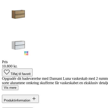
Pris
10.800 kr.
Tilføj til favorit
Opgradér dit badeværelse med Dansani Luna vaskeskab med 2 rummeli
sorte aluramme omkring skufferne får vaskeskabet en eksklusiv detalje, de
Vis mere
Produktinformation