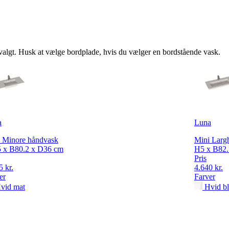
r valgt. Husk at vælge bordplade, hvis du vælger en bordstående vask.
a
Luna
 Minore håndvask
Mini Larg
 x B80.2 x D36 cm
H5 x B82.
Pris
5 kr.
4.640 kr.
er
Farver
vid mat
Hvid b