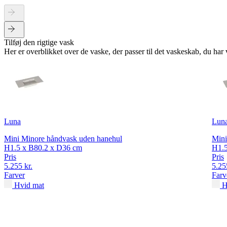
Tilføj den rigtige vask
Her er overblikket over de vaske, der passer til det vaskeskab, du ha
Luna
Lun
Mini Minore håndvask uden hanehul
Mini
H1.5 x B80.2 x D36 cm
H1.5
Pris
Pris
5.255 kr.
5.25
Farver
Farv
Hvid mat
H