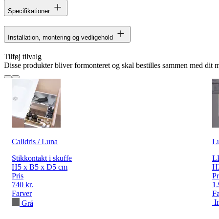
Specifikationer
Installation, montering og vedligehold
Tilføj tilvalg
Disse produkter bliver formonteret og skal bestilles sammen med dit 
Calidris / Luna
L
Stikkontakt i skuffe
LE
H5 x B5 x D5 cm
H
Pris
Pr
740 kr.
1.
Farver
Fa
I
Grå