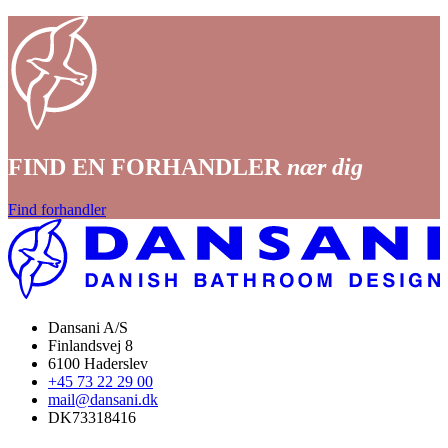
FIND EN FORHANDLER
nær dig
Find forhandler
Dansani A/S
Finlandsvej 8
6100 Haderslev
+45 73 22 29 00
mail@dansani.dk
DK73318416