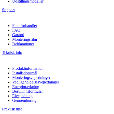
Udstillingsmodeller
Support
Find forhandler
FAQ
Garanti
Monteringsfilm
Deklarationer
Teknisk info
Produktinformation
Installationsmål
Monteringsvejledninger
Vedligeholdelsesvejledninger
Energimærkning
Bestillingsformular
Elvejledning
Gennemboring
Praktisk info