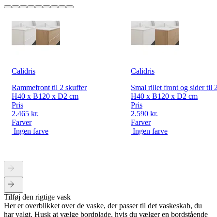
Calidris
Calidris
Rammefront til 2 skuffer
Smal rillet front og sider til 
H40 x B120 x D2 cm
H40 x B120 x D2 cm
Pris
Pris
2.465 kr.
2.590 kr.
Farver
Farver
Ingen farve
Ingen farve
Tilføj den rigtige vask
Her er overblikket over de vaske, der passer til det vaskeskab, du
har valgt. Husk at vælge bordplade, hvis du vælger en bordstående