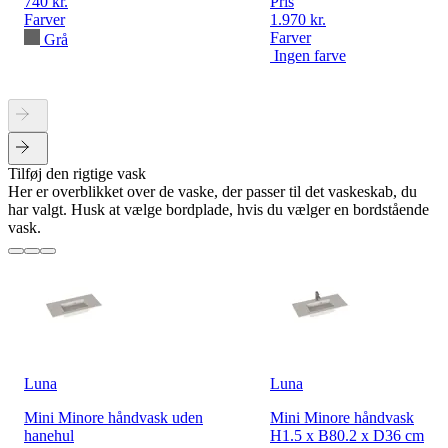
740 kr.
Pris
Farver
1.970 kr.
Farver
Grå
Ingen farve
Tilføj den rigtige vask
Her er overblikket over de vaske, der passer til det vaskeskab, du
har valgt. Husk at vælge bordplade, hvis du vælger en bordstående
vask.
Luna
Luna
Mini Minore håndvask uden
Mini Minore håndvask
hanehul
H1.5 x B80.2 x D36 cm