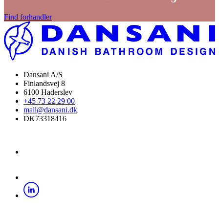
Find forhandler
Dansani A/S
Finlandsvej 8
6100 Haderslev
+45 73 22 29 00
mail@dansani.dk
DK73318416