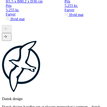
H1.5 x B80.2 x D36 cm
Pris
Pris
5.255 kr.
5.255 kr.
Farver
Farver
Hvid mat
Hvid mat
Dansk design
Dansk design handler om at placere mennesket i centrum – dansk