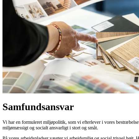
Samfundsansvar
Vi har en formuleret miljøpolitik, som vi efterlever i vores bestræbe
miljømæssigt og socialt ansvarligt i stort og småt.
På vores arbejdspladser vægter vi arbejdsmiljø og social trivsel højt