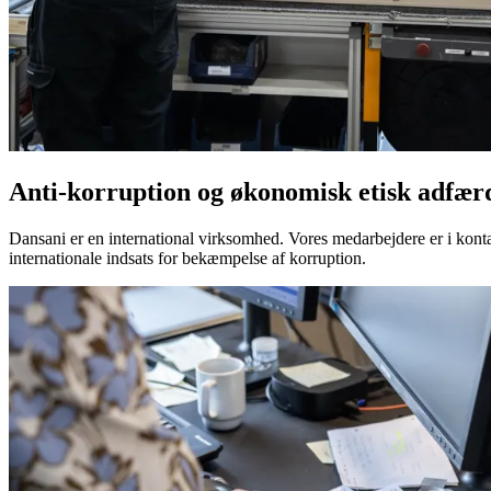
Anti-korruption og økonomisk etisk adfær
Dansani er en international virksomhed. Vores medarbejdere er i konta
internationale indsats for bekæmpelse af korruption.