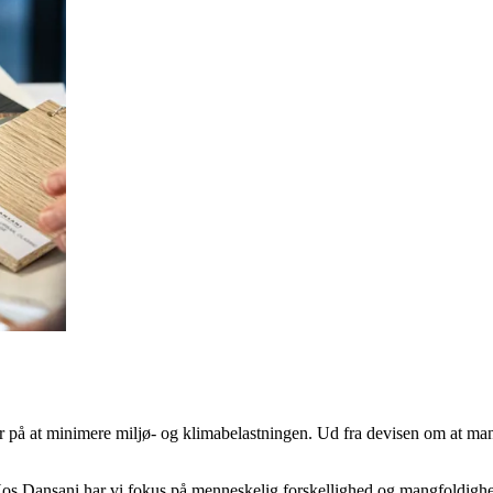
lser på at minimere miljø- og klimabelastningen. Ud fra devisen om at ma
. Hos Dansani har vi fokus på menneskelig forskellighed og mangfoldigh