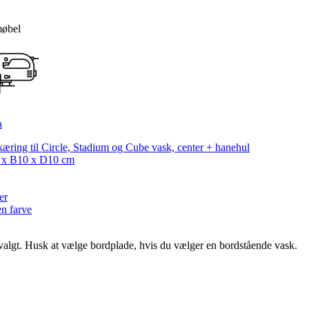
møbel
a
æring til Circle, Stadium og Cube vask, center + hanehul
 x B10 x D10 cm
er
en farve
r valgt. Husk at vælge bordplade, hvis du vælger en bordstående vask.