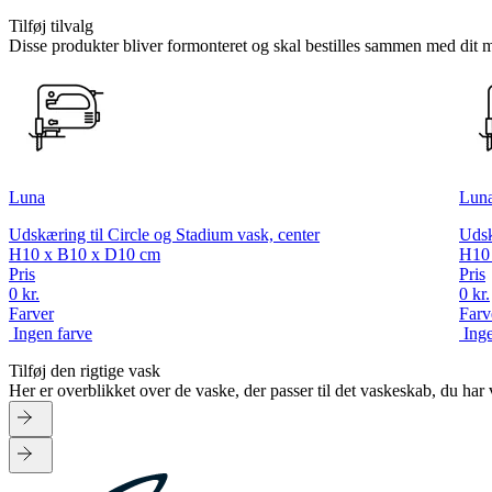
Tilføj tilvalg
Disse produkter bliver formonteret og skal bestilles sammen med dit 
Luna
Lun
Udskæring til Circle og Stadium vask, center
Udsk
H10 x B10 x D10 cm
H10
Pris
Pris
0 kr.
0 kr.
Farver
Farv
Ingen farve
Ing
Tilføj den rigtige vask
Her er overblikket over de vaske, der passer til det vaskeskab, du ha