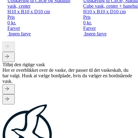
Udskæring til Circle og Stadium
Udskæring til Circle, Stadi
vask, center
Cube vask, center + hanehu
H10 x B10 x D10 cm
H10 x B10 x D10 cm
Pris
Pris
0 kr.
0 kr.
Farver
Farver
Ingen farve
Ingen farve
Tilføj den rigtige vask
Her er overblikket over de vaske, der passer til det vaskeskab, du
har valgt. Husk at vælge bordplade, hvis du vælger en bordstående
vask.