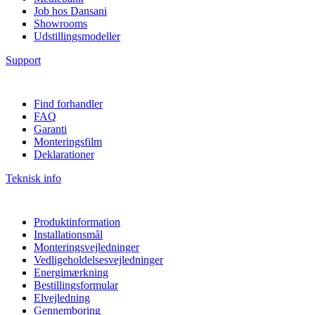
Job hos Dansani
Showrooms
Udstillingsmodeller
Support
Find forhandler
FAQ
Garanti
Monteringsfilm
Deklarationer
Teknisk info
Produktinformation
Installationsmål
Monteringsvejledninger
Vedligeholdelsesvejledninger
Energimærkning
Bestillingsformular
Elvejledning
Gennemboring