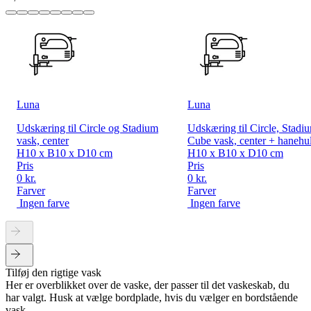
Luna
Luna
Udskæring til Circle og Stadium
Udskæring til Circle, Stadi
vask, center
Cube vask, center + hanehu
H10 x B10 x D10 cm
H10 x B10 x D10 cm
Pris
Pris
0 kr.
0 kr.
Farver
Farver
Ingen farve
Ingen farve
Tilføj den rigtige vask
Her er overblikket over de vaske, der passer til det vaskeskab, du
har valgt. Husk at vælge bordplade, hvis du vælger en bordstående
vask.