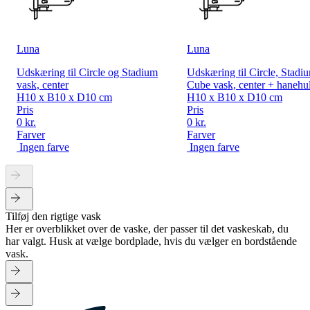
Luna
Luna
Udskæring til Circle og Stadium
Udskæring til Circle, Stadi
vask, center
Cube vask, center + hanehu
H10 x B10 x D10 cm
H10 x B10 x D10 cm
Pris
Pris
0 kr.
0 kr.
Farver
Farver
Ingen farve
Ingen farve
Tilføj den rigtige vask
Her er overblikket over de vaske, der passer til det vaskeskab, du
har valgt. Husk at vælge bordplade, hvis du vælger en bordstående
vask.