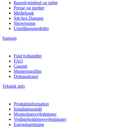
Bæredygtighed og miljø
Presse og medier
Mediebank
Job hos Dansani
Showrooms
Udstillingsmodeller
Support
Find forhandler
FAQ
Garanti
Monteringsfilm
Deklarationer
Teknisk info
Produktinformation
Installationsmål
Monteringsvejledninger
Vedligeholdelsesvejledninger
Energimærkning