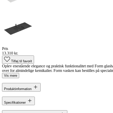
Pris
13.310 kr.
Tilføj til favorit
Oplev enestående elegance og praktisk funktionalitet med Form glashån
over for almindelige kemikalier. Form vasken kan bestilles på specialmå
Vis mere
Produktinformation
Specifikationer