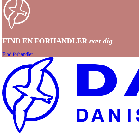
FIND EN FORHANDLER
nær dig
Find forhandler