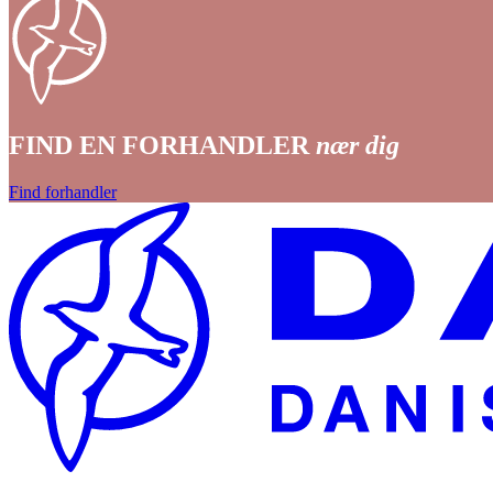
FIND EN FORHANDLER
nær dig
Find forhandler