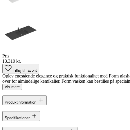
Pris
13.310 kr.
Tilføj til favorit
Oplev enestående elegance og praktisk funktionalitet med Form glashån
over for almindelige kemikalier. Form vasken kan bestilles på specialmå
Vis mere
Produktinformation
Specifikationer