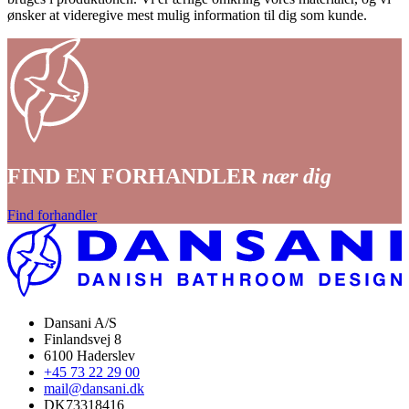
ønsker at videregive mest mulig information til dig som kunde.
FIND EN FORHANDLER
nær dig
Find forhandler
Dansani A/S
Finlandsvej 8
6100 Haderslev
+45 73 22 29 00
mail@dansani.dk
DK73318416