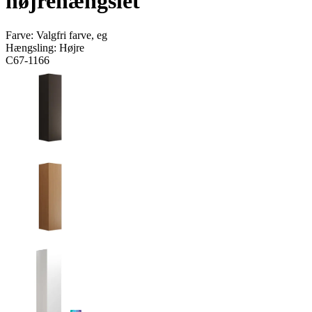
højrehængslet
Farve:
Valgfri farve, eg
Hængsling:
Højre
C67-1166