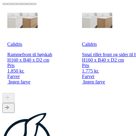
Calidris
Calidris
Rammefront til højskab
Smal rillet front og sider til
H160 x B40 x D2 cm
H160 x B40 x D2 cm
Pris
Pris
1.850 kr.
1.775 kr.
Farver
Farver
Ingen farve
Ingen farve