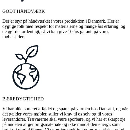
GODT HÅNDVÆRK
Der er styr på håndværket i vores produktion i Danmark. Her er
dygtige folk med respekt for materialerne og mange års erfaring, og
de gør det ordentligt, så vi kan give 10 års garanti på vores
møbelserier.
BÆREDYGTIGHED
Vi har altid sorteret affaldet og sparet på varmen hos Dansani, og når
det gælder vores møbler, stiller vi krav til os selv og til vores
leverandører. Trævarerne skal være sporbare, og vi har et skarpt øje
på andelen af genbrugsmateriale og ikke mindst den energi, som
bruges i produktionen. Vi er ærlige omkring vores materialer, og vi