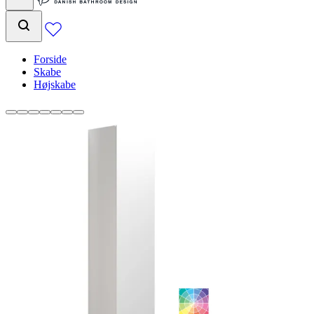
Forside
Skabe
Højskabe