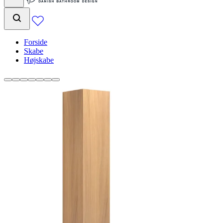
Forside
Skabe
Højskabe