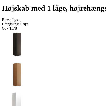
Højskab med 1 låge, højrehængs
Farve:
Lys eg
Hængsling:
Højre
C67-1178