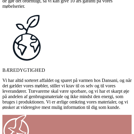
de gør det ordentligt, så vi kan give 10 års garanti på vores
møbelserier.
BÆREDYGTIGHED
Vi har altid sorteret affaldet og sparet på varmen hos Dansani, og når
det gælder vores møbler, stiller vi krav til os selv og til vores
leverandører. Trævarerne skal være sporbare, og vi har et skarpt øje
på andelen af genbrugsmateriale og ikke mindst den energi, som
bruges i produktionen. Vi er ærlige omkring vores materialer, og vi
ønsker at videregive mest mulig information til dig som kunde.