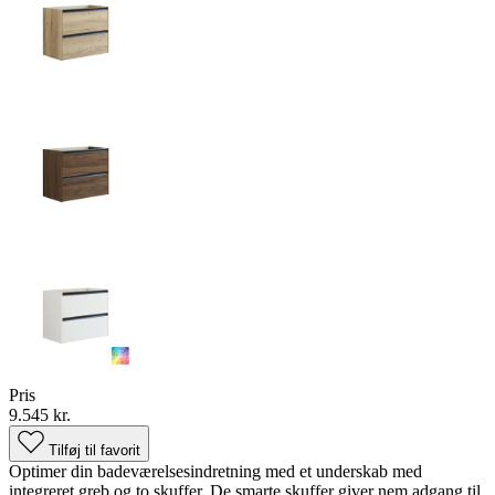
Pris
9.545 kr.
Tilføj til favorit
Optimer din badeværelsesindretning med et underskab med
integreret greb og to skuffer. De smarte skuffer giver nem adgang til