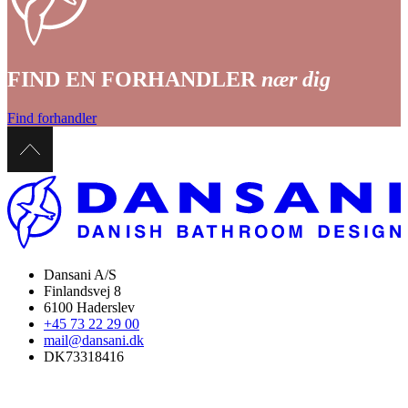
FIND EN FORHANDLER
nær dig
Find forhandler
Dansani A/S
Finlandsvej 8
6100 Haderslev
+45 73 22 29 00
mail@dansani.dk
DK73318416