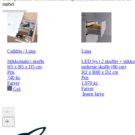
møbel
Calidris / Luna
Luna
Stikkontakt i skuffe
LED lys i 2 skuffer + stikko
H5 x B5 x D5 cm
nederste skuffe (80 cm)
Pris
H2 x B80 x D2 cm
740 kr.
Pris
Farver
1.970 kr.
Farver
Grå
Ingen farve