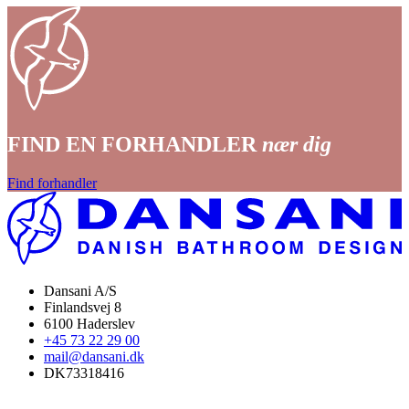
FIND EN FORHANDLER
nær dig
Find forhandler
Dansani A/S
Finlandsvej 8
6100 Haderslev
+45 73 22 29 00
mail@dansani.dk
DK73318416