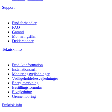
Support
Find forhandler
FAQ
Garanti
Monteringsfilm
Deklarationer
Teknisk info
Produktinformation
Installationsmål
Monteringsvejledninger
Vedligeholdelsesvejledninger
Energimærkning
Bestillingsformular
Elvejledning
Gennemboring
Praktisk info