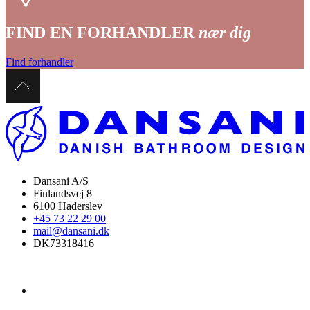
FIND EN FORHANDLER
nær dig
Find forhandler
Dansani A/S
Finlandsvej 8
6100 Haderslev
+45 73 22 29 00
mail@dansani.dk
DK73318416