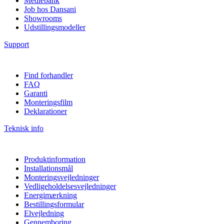
Mediebank
Job hos Dansani
Showrooms
Udstillingsmodeller
Support
Find forhandler
FAQ
Garanti
Monteringsfilm
Deklarationer
Teknisk info
Produktinformation
Installationsmål
Monteringsvejledninger
Vedligeholdelsesvejledninger
Energimærkning
Bestillingsformular
Elvejledning
Gennemboring