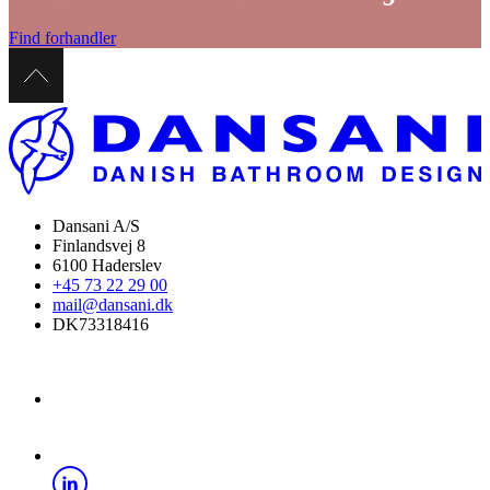
Find forhandler
Dansani A/S
Finlandsvej 8
6100 Haderslev
+45 73 22 29 00
mail@dansani.dk
DK73318416