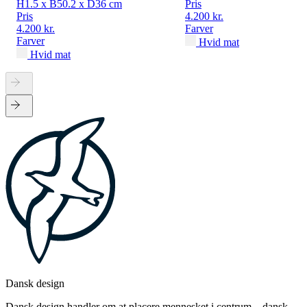
H1.5 x B50.2 x D36 cm
Pris
Pris
4.200 kr.
4.200 kr.
Farver
Farver
Hvid mat
Hvid mat
Dansk design
Dansk design handler om at placere mennesket i centrum – dansk