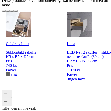
Disse produkter bliver formonteret og skal bestilles sammen med dit
møbel
Calidris / Luna
Luna
Stikkontakt i skuffe
LED lys i 2 skuffer + stikko
H5 x B5 x D5 cm
nederste skuffe (80 cm)
Pris
H2 x B80 x D2 cm
740 kr.
Pris
Farver
1.970 kr.
Farver
Grå
Ingen farve
Tilføj den rigtige vask