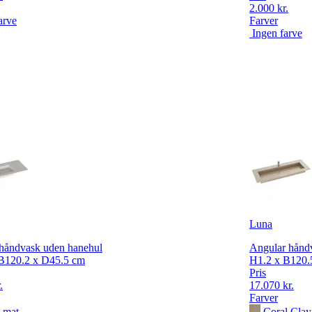
2.000 kr.
arve
Farver
Ingen farve
Luna
håndvask uden hanehul
Angular hånd
B120.2 x D45.5 cm
H1.2 x B120.
Pris
.
17.070 kr.
Farver
 mat
Coral Clay