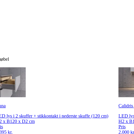
møbel
una
Calidris
D lys i 2 skuffer + stikkontakt i nederste skuffe (120 cm)
LED lys
2 x B120 x D2 cm
H2 x B
is
Pris
395 kr.
2.000 kr