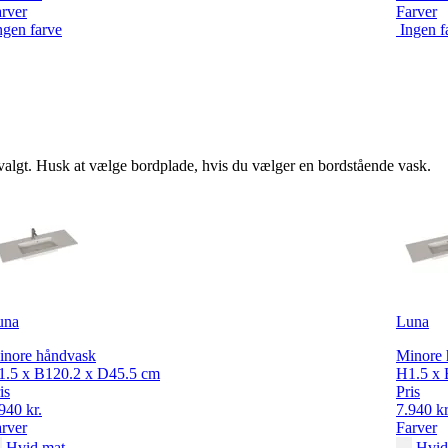
rver
Farver
ngen farve
Ingen f
r valgt. Husk at vælge bordplade, hvis du vælger en bordstående vask.
una
Luna
inore håndvask
Minore 
1.5 x B120.2 x D45.5 cm
H1.5 x 
is
Pris
940 kr.
7.940 kr
rver
Farver
Hvid mat
Hvid