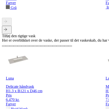
Farver
Fa
I
Grå
Tilføj den rigtige vask
Her er overblikket over de vaske, der passer til det vaskeskab, du ha
Luna
L
Delicate håndvask
M
H1.3 x B121 x D46 cm
H
Pris
Pr
6.470 kr.
7.
Farver
Fa
Hvid blank