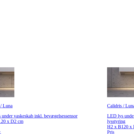
 / Luna
Calidris / Lun
 under vaskeskab inkl. bevægelsessensor
LED lys under
120 x D2 cm
lysstyring
H2 x B120 x
.
Pris