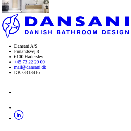
Dansani A/S
Finlandsvej 8
6100 Haderslev
+45 73 22 29 00
mail@dansani.dk
DK73318416